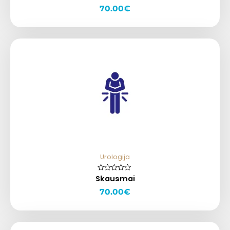
iš
70.00
€
5
Urologija
Skausmai
Įvertinimas:
0
iš
70.00
€
5