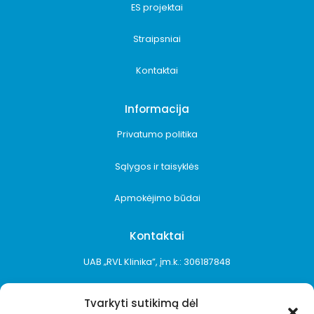
ES projektai
Straipsniai
Kontaktai
Informacija
Privatumo politika
Sąlygos ir taisyklės
Apmokėjimo būdai
Kontaktai
UAB „RVL Klinika”, įm.k.: 306187848
+370 687 10899
Tvarkyti sutikimą dėl