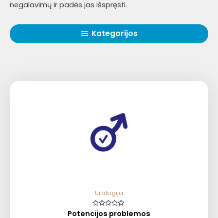
negalavimų ir padės jas išspręsti.
Kategorijos
Urologija
Potencijos problemos
Įvertinimas:
0