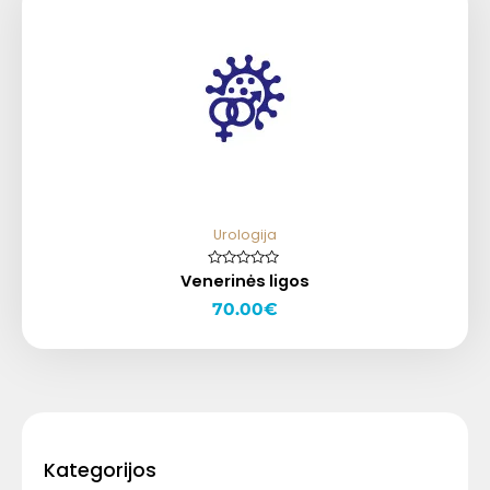
Urologija
Venerinės ligos
Įvertinimas:
0
iš
70.00
€
5
Kategorijos