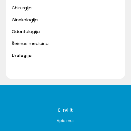
Chirurgija
Ginekologija
Odontologija
Šeimos medicina
Urologija
E-rvl.lt
Apie mus