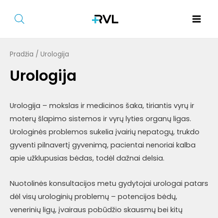
Pereiti
prie
Main
turinio
Men
Pradžia
/ Urologija
Urologija
Urologija – mokslas
ir medicinos šaka
, tiriantis
vyrų ir
niu
moterų
šlapimo sistemos ir vyrų lyties organų ligas.
Urologinės problemos sukelia įvairių nepatogų, trukdo
giklis
niu
gyventi pilnavertį gyvenimą,
pacientai nenoriai kalba
apie užklupusias bėdas, todėl dažnai delsia.
giklis
Nuotolin
ės konsultacijos metu gydytojai urologai patars
dėl visų urologinių problemų –
potencijos bėdų,
venerinių ligų, įvairaus pobūdžio skausmų bei kitų