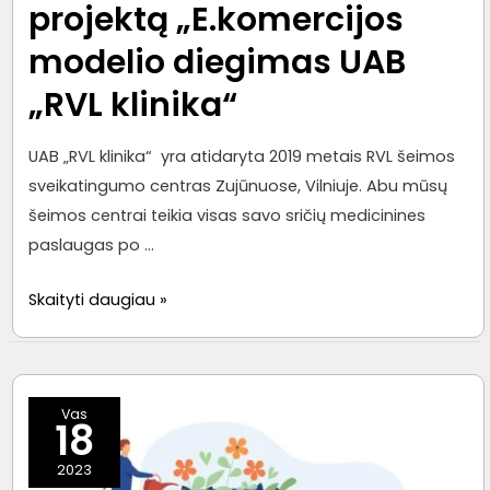
projektą „E.komercijos
modelio diegimas UAB
„RVL klinika“
UAB „RVL klinika“ yra atidaryta 2019 metais RVL šeimos
sveikatingumo centras Zujūnuose, Vilniuje. Abu mūsų
šeimos centrai teikia visas savo sričių medicinines
paslaugas po …
UAB
Skaityti daugiau »
„RVL
klinika“
įgyvendina
Vas
ES
18
lėšomis
2023
dalinai