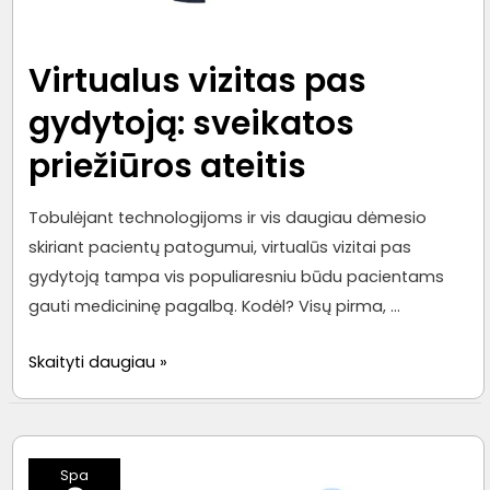
Virtualus vizitas pas
gydytoją: sveikatos
priežiūros ateitis
Tobulėjant technologijoms ir vis daugiau dėmesio
skiriant pacientų patogumui, virtualūs vizitai pas
gydytoją tampa vis populiaresniu būdu pacientams
gauti medicininę pagalbą. Kodėl? Visų pirma, …
Virtualus
Skaityti daugiau »
vizitas
pas
gydytoją:
Spa
sveikatos