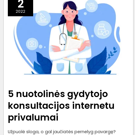
2
priežiūros
2022
ateitis
5 nuotolinės gydytojo
konsultacijos internetu
privalumai
Užpuolė sloga, o gal jaučiatės pernelyg pavargę?