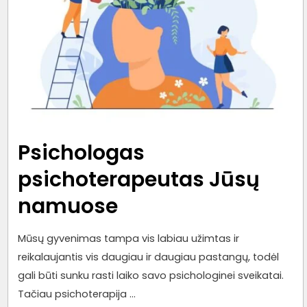
finansuojamą
projektą
„E.komercijos
modelio
diegimas
UAB
„RVL
klinika“
Psichologas
psichoterapeutas Jūsų
namuose
Mūsų gyvenimas tampa vis labiau užimtas ir
reikalaujantis vis daugiau ir daugiau pastangų, todėl
gali būti sunku rasti laiko savo psichologinei sveikatai.
Tačiau psichoterapija …