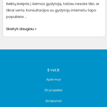
Reiktų kreiptis į šeimos gydytoją, tačiau nesate tikri, ar
tikrai verta. Konsultacijos su gydytoju internetu tapo
populiaria …
5
Skaityti daugiau »
nuotolinės
gydytojo
konsultacijos
internetu
privalumai
E-rvl.lt
Apie mus
ES projektai
Straipsniai