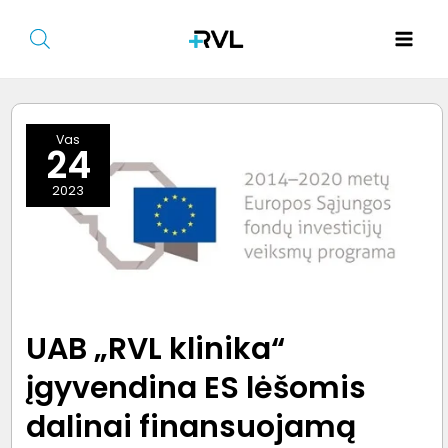
Pereiti
prie
Main
turinio
Men
Vas
24
2023
niu
giklis
niu
UAB „RVL klinika“
giklis
įgyvendina ES lėšomis
dalinai finansuojamą