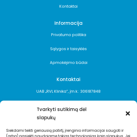
Kontaktai
Informacija
Privatumo politika
Sąlygos ir taisyklės
Apmokėjimo būdai
Kontaktai
UAB „RVL Klinika”, įm.k.: 306187848
+370 687 10899
Tvarkyti sutikimą dėl
slapukų
info@e-rvl.lt
Siekdami teikti geriausią patirtį, įrenginio informacijai saugoti ir
Sūduvių g. 74, Antežerių k., Vilniaus r.
(arba) pasiekti naudojame tokias technologijas kaip slapukus. Jei