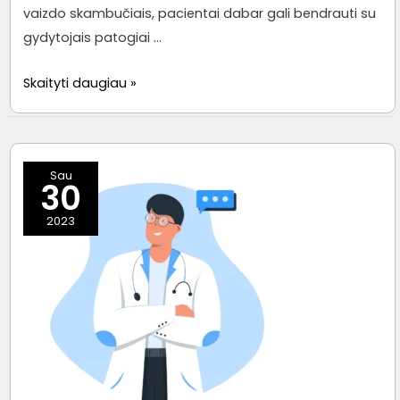
vaizdo skambučiais, pacientai dabar gali bendrauti su
gydytojais patogiai …
Kaip
Skaityti daugiau »
internetinės
gydytojų
konsultacijos
Sau
gali
30
sutaupyti
2023
laiko
ir
pinigų?