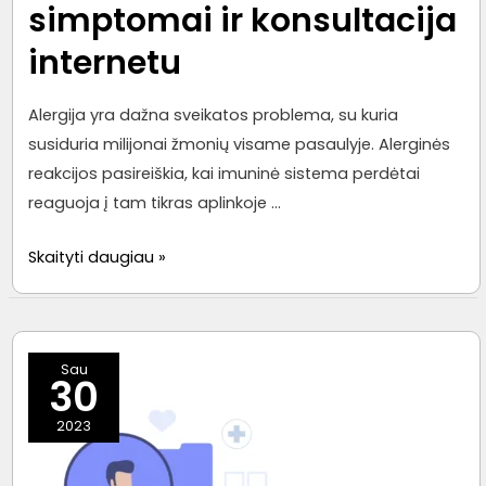
simptomai ir konsultacija
internetu
Alergija yra dažna sveikatos problema, su kuria
susiduria milijonai žmonių visame pasaulyje. Alerginės
reakcijos pasireiškia, kai imuninė sistema perdėtai
reaguoja į tam tikras aplinkoje …
Alergijos:
Skaityti daugiau »
atpažinimas,
simptomai
ir
Sau
konsultacija
30
internetu
2023