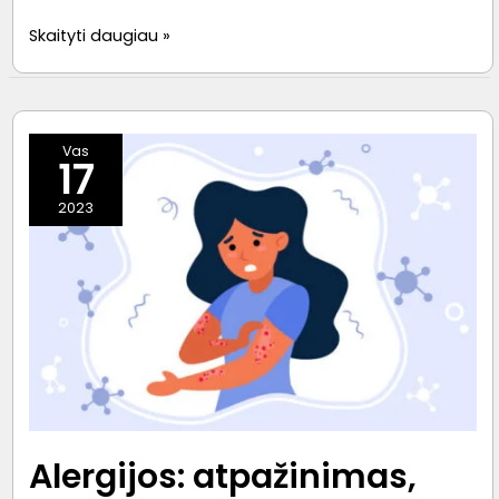
Psichologas
Skaityti daugiau »
psichoterapeutas
Jūsų
namuose
Vas
17
2023
Alergijos: atpažinimas,