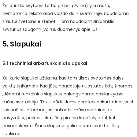
Žiniatinklio švyturys (arba pikselių žyma) yra maža,
nematoma teksto arba vaizdo dalis svetainėje, naudojama
srautui svetainėje stebėti. Tam naudojant žiniatinklio
švyturius saugomi įvairūs duomenys apie jus.
5. Slapukai
5.1 Techniniai arba funkciniai slapukai
Kai kurie slapukai užtikrina, kad tam tikros svetainės dalys
veiktų tinkamai ir kad jūsų naudotojo nuostatos liktų žinomos.
Įdėdami funkcinius slapukus palengviname apsilankymą
mūsų svetainėje. Tokiu būdu Jums nereikės pakartotinai įvesti
tos pačios informacijos lankantis mūsų svetainėje ir,
pavyzdžiui, prekės lieka Jūsų pirkinių krepšelyje tol, kol
nesumokėsite. Šiuos slapukus galime patalpinti be jūsų
sutikimo.