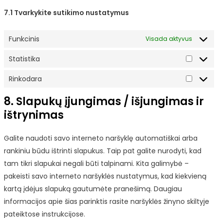
7.1 Tvarkykite sutikimo nustatymus
Funkcinis
Visada aktyvus
Statistika
Statisti
Rinkodara
Rinkoda
8. Slapukų įjungimas / išjungimas ir
ištrynimas
Galite naudoti savo interneto naršyklę automatiškai arba
rankiniu būdu ištrinti slapukus. Taip pat galite nurodyti, kad
tam tikri slapukai negali būti talpinami. Kita galimybė –
pakeisti savo interneto naršyklės nustatymus, kad kiekvieną
kartą įdėjus slapuką gautumėte pranešimą. Daugiau
informacijos apie šias parinktis rasite naršyklės žinyno skiltyje
pateiktose instrukcijose.