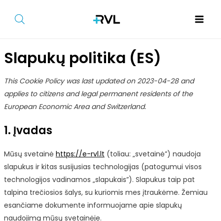
Pereiti
prie
Main
turinio
Men
Slapukų politika (ES)
This Cookie Policy was last updated on 2023-04-28 and
applies to citizens and legal permanent residents of the
European Economic Area and Switzerland.
niu
1. Įvadas
giklis
niu
Mūsų svetainė
https://e-rvl.lt
(toliau: „svetainė”) naudoja
slapukus ir kitas susijusias technologijas (patogumui visos
giklis
technologijos vadinamos „slapukais”). Slapukus taip pat
talpina trečiosios šalys, su kuriomis mes įtraukėme. Žemiau
esančiame dokumente informuojame apie slapukų
naudojimą mūsų svetainėje.