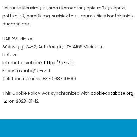
Jei turite klausimų ir (arba) komentarų apie mūsų slapukų
politiką ir šį pareiškimą, susisiekite su mumis šiais kontaktiniais
duomenimis:
UAB RVL klinika
Sūduvių g. 74-2, Antežerių k., LT-14166 Vilniaus r.
Lietuva
Interneto svetainė:
https://e-rvl.lt
El. paštas:
tl.lvr-e@ofni
Telefono numeris: +370 687 10899
This Cookie Policy was synchronized with
cookiedatabase.org
on 2023-01-12.