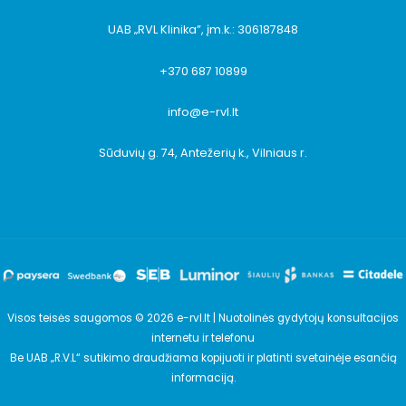
UAB „RVL Klinika”, įm.k.: 306187848
+370 687 10899
info@e-rvl.lt
Sūduvių g. 74, Antežerių k., Vilniaus r.
Visos teisės saugomos © 2026 e-rvl.lt | Nuotolinės gydytojų konsultacijos
internetu ir telefonu
Be UAB „R.V.L“ sutikimo draudžiama kopijuoti ir platinti svetainėje esančią
informaciją.