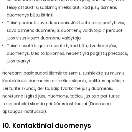
teisę atšaukti šį sutikimą ir reikalauti, kad jūsų asmens
duomenys būtų ištrinti.
Teisė perduoti savo duomenis: Jūs turite teisę prašyti visų
savo asmens duomenų iš duomenų valdytojo ir perduoti
juos visus kitam duomenų valdytojui.
Teisė nesutikti: galite nesutikti, kad būtų tvarkomi jūsų
duomenys. Mes to laikomės, nebent yra pagrįstų priežasčių
juos tvarkyti.
Norėdami pasinaudoti šiomis teisėmis, susisiekite su mumis.
Kontaktinius duomenis rasite šios slapukų politikos apačioje.
Jei turite skundą dėl to, kaip tvarkome jūsų duomenis,
norėtume išgirsti jūsų nuomonę, tačiau jūs taip pat turite
teisę pateikti skundą priežiūros institucijai (Duomenų
apsaugos institucijai).
10. Kontaktiniai duomenys