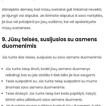
Atkreipkite dėmesį, kad mūsų svetainė gali tinkamai neveikti,
jei išjungti visi slapukai. Jei ištrinsite slapukus iš savo naršyklės,
jie bus vėl patalpinti po jūsų sutikimo, kai vėl apsilankysite
mūsų svetainėse.
9. Jūsų teisės, susijusios su asmens
duomenimis
Jūs turite šias teises, susijusias su savo asmens duomenimis:
Jūs turite teisę žinoti, kodėl jūsų asmens duomenys
reikalingi, kas su jais atsitiks ir kiek laiko jie bus saugomi.
Teisė susipažinti su: Jūs turite teisę susipažinti su mums
žinomais savo asmens duomenimis.
Teisė ištaisyti: Jūs turite teisę bet kada papildyti, taisyti,
ištrinti arba užblokuoti savo asmens duomenis.
Jei duodate mums sutikimą tvarkyti jūsų duomenis, turite