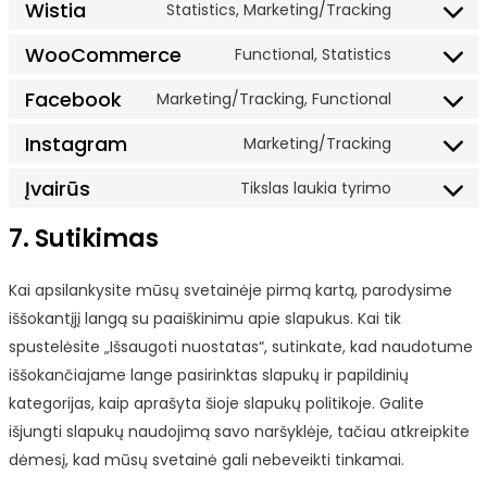
Wistia
Statistics, Marketing/Tracking
Consent
to
WooCommerce
Functional, Statistics
Consent
service
to
Facebook
Marketing/Tracking, Functional
wistia
Consent
service
to
Instagram
Marketing/Tracking
woocomm
Consent
service
to
Įvairūs
Tikslas laukia tyrimo
facebook
Consent
service
to
7. Sutikimas
instagram
service
Įvairūs
Kai apsilankysite mūsų svetainėje pirmą kartą, parodysime
iššokantįjį langą su paaiškinimu apie slapukus. Kai tik
spustelėsite „Išsaugoti nuostatas“, sutinkate, kad naudotume
iššokančiajame lange pasirinktas slapukų ir papildinių
kategorijas, kaip aprašyta šioje slapukų politikoje. Galite
išjungti slapukų naudojimą savo naršyklėje, tačiau atkreipkite
dėmesį, kad mūsų svetainė gali nebeveikti tinkamai.