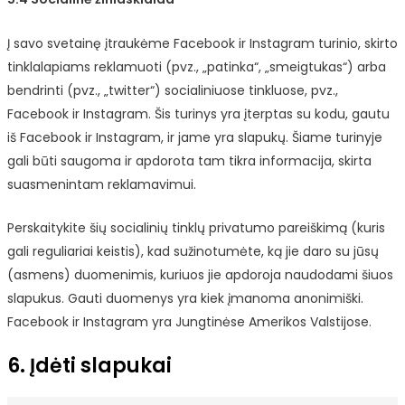
Į savo svetainę įtraukėme Facebook ir Instagram turinio, skirto
tinklalapiams reklamuoti (pvz., „patinka“, „smeigtukas“) arba
bendrinti (pvz., „twitter“) socialiniuose tinkluose, pvz.,
Facebook ir Instagram. Šis turinys yra įterptas su kodu, gautu
iš Facebook ir Instagram, ir jame yra slapukų. Šiame turinyje
gali būti saugoma ir apdorota tam tikra informacija, skirta
suasmenintam reklamavimui.
Perskaitykite šių socialinių tinklų privatumo pareiškimą (kuris
gali reguliariai keistis), kad sužinotumėte, ką jie daro su jūsų
(asmens) duomenimis, kuriuos jie apdoroja naudodami šiuos
slapukus. Gauti duomenys yra kiek įmanoma anonimiški.
Facebook ir Instagram yra Jungtinėse Amerikos Valstijose.
6. Įdėti slapukai